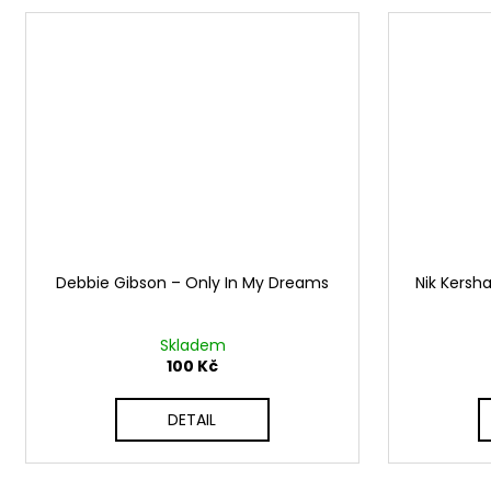
Debbie Gibson ‎– Only In My Dreams
Nik Kersha
Skladem
100 Kč
DETAIL