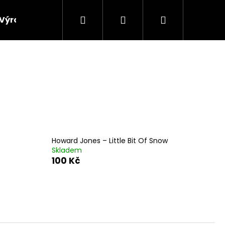
Hledat
Přihlášení
Nákupní
Výroba vinylových desek
Výkup gramofonových 
košík
Howard Jones ‎– Little Bit Of Snow
Skladem
100 Kč