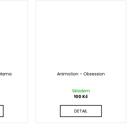
 Mama
Animotion ‎– Obsession
Skladem
100 Kč
DETAIL