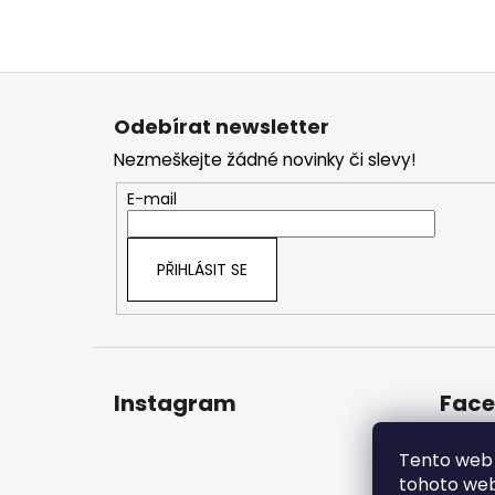
Z
á
Odebírat newsletter
p
Nezmeškejte žádné novinky či slevy!
a
t
E-mail
í
PŘIHLÁSIT SE
Instagram
Fac
Tento web 
tohoto webu