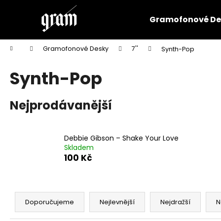
K
Přejít
na
o
Gramofonové De
obsah
Zpět
Zpět
š
do
do
í
Domů
Gramofonové Desky
7''
Synth-Pop
k
obchodu
obchodu
Synth-Pop
Nejprodávanější
Debbie Gibson ‎– Shake Your Love
Skladem
100 Kč
Ř
a
Doporučujeme
Nejlevnější
Nejdražší
N
z