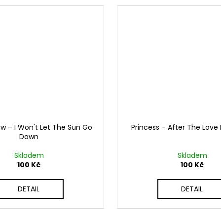
w ‎– I Won't Let The Sun Go
Princess ‎– After The Lov
Down
Skladem
Skladem
100 Kč
100 Kč
DETAIL
DETAIL