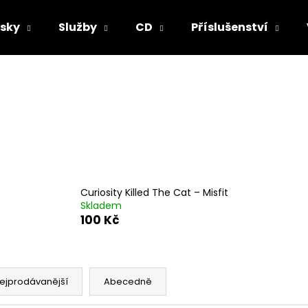
sky
Služby
CD
Příslušenství
Co potřebujete najít?
HLEDAT
Doporučujeme
Curiosity Killed The Cat ‎– Misfit
Skladem
100 Kč
ejprodávanější
Abecedně