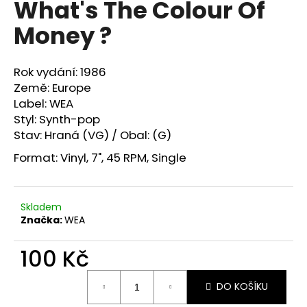
What's The Colour Of
a
Money ?
j
í
t
Rok vydání: 1986
?
Země: Europe
Label: WEA
Styl:
Synth-pop
Stav: Hraná (VG) / Obal: (G)
Format:
Vinyl, 7", 45 RPM, Single
HLEDAT
Skladem
D
Značka:
WEA
o
p
100 Kč
o
Měrná
r
DO KOŠÍKU
cena:
u