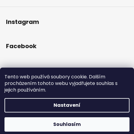
Instagram
Facebook
Přijímáme online platby
Tento web používá soubory cookie. Dalším
procházením tohoto webu vyjadřujete souhlas s
jejich používáním.
Nastavení
Vytvořil Shoptet
Copyright 2026
Gram Records
. Všechna práva
Otevřeno Út - Pá 13:00 - 19:00, So - 10:00 - 16:00 Lužická
Souhlasím
vyhrazena.
1636/31, 120 00 Praha 2-Vinohrady.