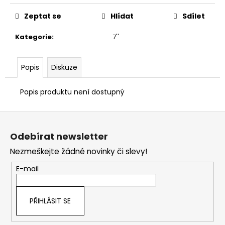
č
u
Zeptat se
Hlídat
Sdílet
j
e
Kategorie
:
7''
m
e
Popis
Diskuze
Popis produktu není dostupný
Z
á
Odebírat newsletter
p
Nezmeškejte žádné novinky či slevy!
a
t
E-mail
í
PŘIHLÁSIT SE