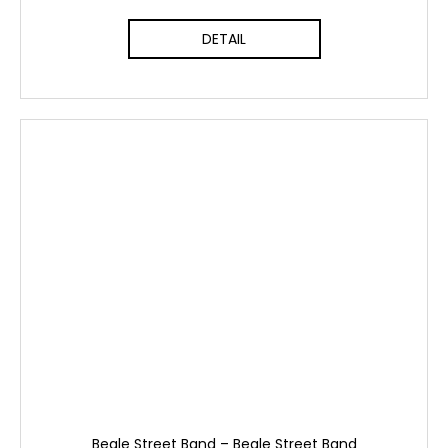
DETAIL
Beale Street Band ‎– Beale Street Band