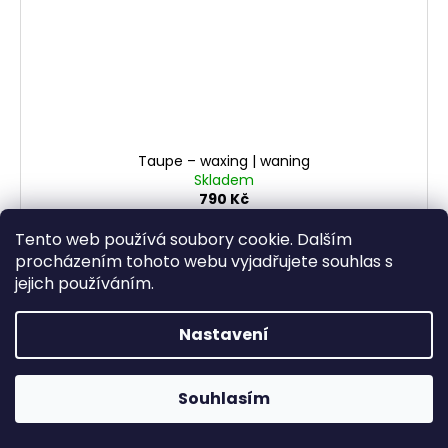
Taupe – waxing | waning
Skladem
790 Kč
Tento web používá soubory cookie. Dalším
DETAIL
procházením tohoto webu vyjadřujete souhlas s
jejich používáním.
Nastavení
Otevřeno Út - Pá 13:00 - 19:00, So - 10:00 - 16:00 Lužická
Souhlasím
1636/31, 120 00 Praha 2-Vinohrady.