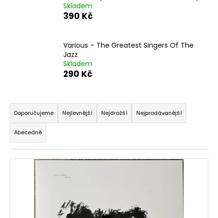
Skladem
a
390 Kč
j
í
Various ‎– The Greatest Singers Of The
t
Jazz
?
Skladem
290 Kč
Ř
a
HLEDAT
Doporučujeme
Nejlevnější
Nejdražší
Nejprodávanější
z
Abecedně
e
n
D
V
í
o
ý
p
p
o
p
r
r
i
o
u
s
d