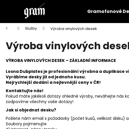
K
Přejít
na
o
Gramofonové De
obsah
Zpět
Zpět
š
do
do
í
Domů
Služby
Výroba vinylových desek
k
obchodu
obchodu
Výroba vinylových dese
VÝROBA VINYLOVÝCH DESEK – ZÁKLADNÍ INFORMACE
Losna Dubplates je profesionální výrobna a duplikace vi
Vyrábíme desky již od jednoho kusu.
Nejrychlejší dodání a nejlevnější ceny v ČR!
Kontaktujte nás!
Pokud máte jakékoli dotazy ohledně výroby, neváhejte nás k
zodpovíme všechny vaše dotazy!
Jak si objednat desku?
Pošlete nám email s požadavky (počet kusů, velikost disku
Soubory pojmenujte