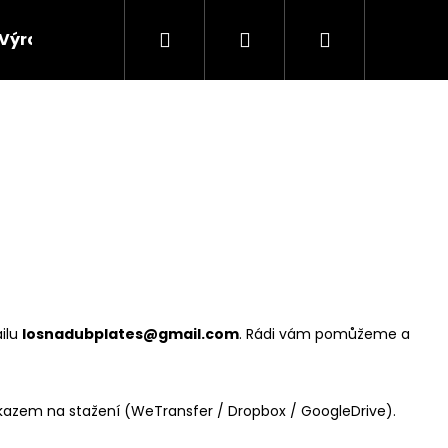
Hledat
Přihlášení
Nákupní
Výroba vinylových desek
Výkup gramofonových 
košík
ilu
losnadubplates@gmail.com
. Rádi vám pomůžeme a
kazem na stažení (WeTransfer / Dropbox / GoogleDrive).