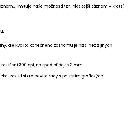
áznamu limituje naše možnosti tzn. hlasitější záznam = kratší
u.
ý, ale kvalita konečného záznamu je nižší než z jiných
rozlišení 300 dpi, na spad přidejte 3 mm.
ečko.
Pokud si ale nevíte rady s použitím grafických