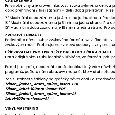
ČAS ZÁZNAMU
Při výrobě vinylů je úroveň hlasitosti zvuku ovlivněna délko
doba přehrávání / tišší záznam = delší doba přehrávání. Níže
7″ Maximální doba záznamu je 4 min na jednu stranu. Pro dos
10″ Maximální doba záznamu je 9 min na jednu stranu. Pro do
12″ Maximální doba záznamu je 16 min na jednu stranu. Pro do
ZVUKOVÉ FORMÁTY
Poskytněte nám soubor zvukového formátu wav, flac atd. v té
zvukových médií. Preferujeme zvukové soubory s vinylmasteri
PŘÍPRAVA DAT PRO TISK STŘEDOVÉHO KOLEČKA A OBALU
Data k digitálnímu tisku ideálně v křivkách, ve formátu pdf,
Pokud jste grafik, nebo znáte profesionála, který vám návrh 
programů, pošlete nám obrazový materiál, který si přejete po
Zde si stáhněte šablony na grafický návrh obalu a středového
12inch_jacket_4mm_spine_losna-PDF
12inch_label-100mm-losna-PDF
12inch_jacket_4mm_spine_losna-AI
label-100mm-losna-AI
VINYL MASTERING