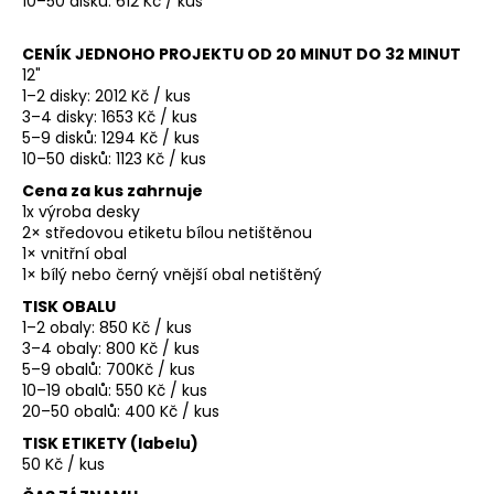
10–50 disků: 612 Kč / kus
CENÍK JEDNOHO PROJEKTU OD 20 MINUT DO 32 MINUT
12"
1–2 disky: 2012 Kč / kus
3–4 disky: 1653 Kč / kus
5–9 disků: 1294 Kč / kus
10–50 disků: 1123 Kč / kus
Cena za kus zahrnuje
1x výroba desky
2× středovou etiketu bílou netištěnou
1× vnitřní obal
1× bílý nebo černý vnější obal netištěný
TISK OBALU
1–2 obaly: 850 Kč / kus
3–4 obaly: 800 Kč / kus
5–9 obalů: 700Kč / kus
10–19 obalů: 550 Kč / kus
20–50 obalů: 400 Kč / kus
TISK ETIKETY (labelu)
50 Kč / kus