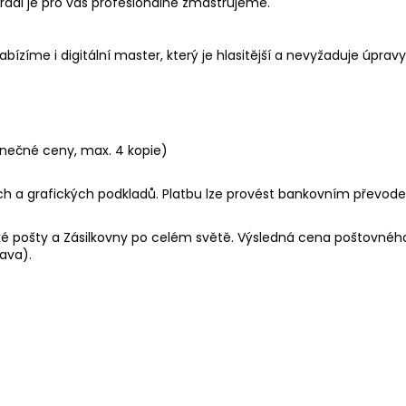
rádi je pro vás profesionálně zmastrujeme.
ízíme i digitální master, který je hlasitější a nevyžaduje úpr
onečné ceny, max. 4 kopie)
ch a grafických podkladů. Platbu lze provést bankovním převod
é pošty a Zásilkovny po celém světě. Výsledná cena poštovného 
ava).