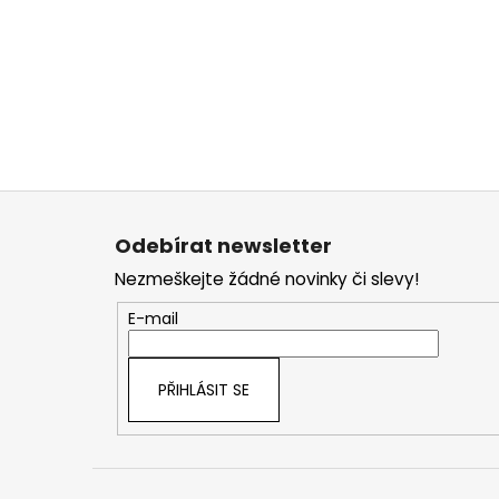
Z
á
Odebírat newsletter
p
Nezmeškejte žádné novinky či slevy!
a
t
E-mail
í
PŘIHLÁSIT SE