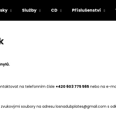
sky
Služby
CD
Příslušenství
Co potřebujete najít?
k
HLEDAT
nylů.
Doporučujeme
ontaktovat na telefonním čísle
+420 603 775 565
nebo na e-ma
) a zvukovými soubory na adresu losnadubplates@gmail.com s od