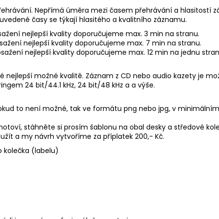
u přehrávání. Nepřímá úměra mezi časem přehrávání a hlasitostí z
 uvedené časy se týkají hlasitého a kvalitního záznamu.
ažení nejlepší kvality doporučujeme max. 3 min na stranu.
sažení nejlepší kvality doporučujeme max. 7 min na stranu.
sažení nejlepší kvality doporučujeme max. 12 min na jednu stran
 nejlepší možné kvalitě. Záznam z CD nebo audio kazety je možn
ngem 24 bit/44.1 kHz, 24 bit/48 kHz a a výše.
 pokud to není možné, tak ve formátu png nebo jpg, v minimálním 
zhotoví, stáhněte si prosím šablonu na obal desky a středové kol
užít a my návrh vytvoříme za příplatek 200,- Kč.
 kolečka (labelu)