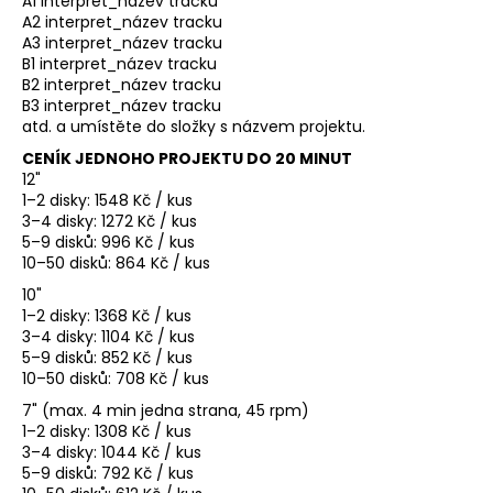
A1 interpret_název tracku
A2 interpret_název tracku
A3 interpret_název tracku
B1 interpret_název tracku
B2 interpret_název tracku
B3 interpret_název tracku
atd. a umístěte do složky s názvem projektu.
CENÍK JEDNOHO PROJEKTU DO 20 MINUT
12"
1–2 disky: 1548 Kč / kus
3–4 disky: 1272 Kč / kus
5–9 disků: 996 Kč / kus
10–50 disků: 864 Kč / kus
10"
1–2 disky: 1368 Kč / kus
3–4 disky: 1104 Kč / kus
5–9 disků: 852 Kč / kus
10–50 disků: 708 Kč / kus
7" (max. 4 min jedna strana, 45 rpm)
1–2 disky: 1308 Kč / kus
3–4 disky: 1044 Kč / kus
5–9 disků: 792 Kč / kus