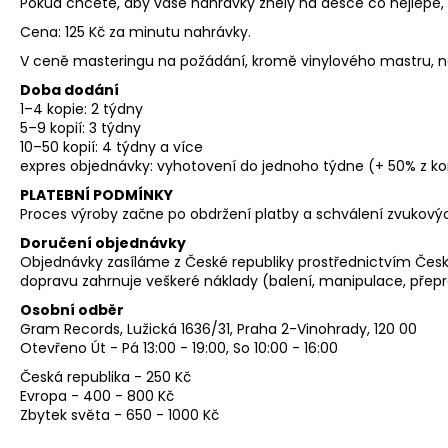
Pokud chcete, aby vaše nahrávky zněly na desce co nejlépe, 
Cena: 125 Kč za minutu nahrávky.
V ceně masteringu na požádání, kromě vinylového mastru, nab
Doba dodání
1–4 kopie: 2 týdny
5–9 kopií: 3 týdny
10–50 kopií: 4 týdny a více
expres objednávky: vyhotovení do jednoho týdne (+ 50% z k
PLATEBNÍ PODMÍNKY
Proces výroby začne po obdržení platby a schválení zvukový
Doručení objednávky
Objednávky zasíláme z České republiky prostřednictvím Česk
dopravu zahrnuje veškeré náklady (balení, manipulace, přepr
Osobní odběr
Gram Records, Lužická 1636/31, Praha 2-Vinohrady, 120 00
Otevřeno Út - Pá 13:00 - 19:00, So 10:00 - 16:00
Česká republika - 250 Kč
Evropa - 400 - 800 Kč
Zbytek světa - 650 - 1000 Kč