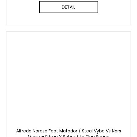
DETAIL
Alfredo Norese Feat Matador / Steal Vybe Vs Nors
Music ‎– Ritmo Y Sabor / Lo Que Suena