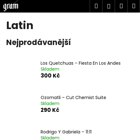
K
Přejít
Hledat
Náku
M
Přihlášen
na
o
obsah
Zpět
Zpět
košík
š
Latin
í
C
k
Nejprodávanější
o
p
o
Los Quetchuas ‎– Fiesta En Los Andes
t
Skladem
ř
300 Kč
e
b
u
Ozomatli ‎– Cut Chemist Suite
Skladem
j
290 Kč
e
t
e
Rodrigo Y Gabriela ‎– 11:11
n
Skladem