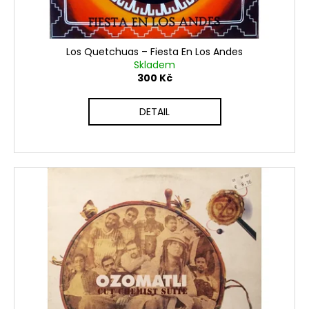
č
k
u
t
j
e
ů
Los Quetchuas ‎– Fiesta En Los Andes
m
Skladem
e
300 Kč
DETAIL