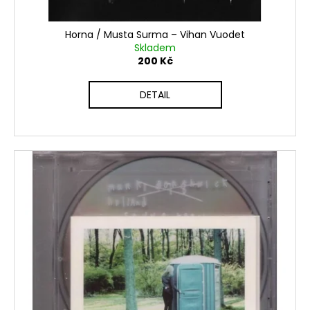
t
ů
Horna / Musta Surma – Vihan Vuodet
Skladem
200 Kč
DETAIL