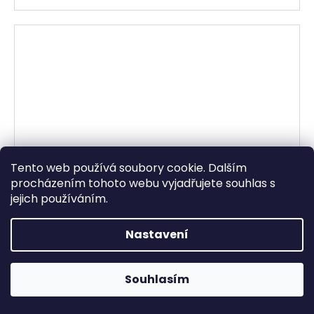
Tento web používá soubory cookie. Dalším
procházením tohoto webu vyjadřujete souhlas s
jejich používáním.
Nastavení
Equilibrium ‎– Rekreatur
Skladem
Otevřeno Út - Pá 13:00 - 19:00, So - 10:00 - 16:00 Lužická
Souhlasím
250 Kč
1636/31, 120 00 Praha 2-Vinohrady.
DETAIL