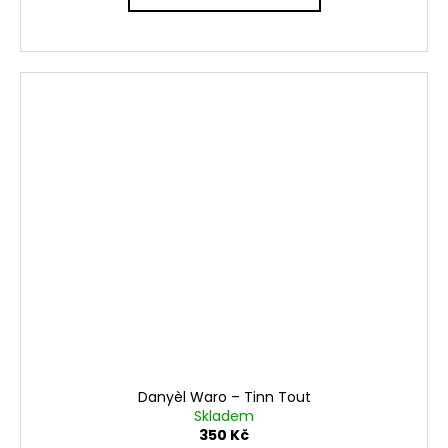
Danyèl Waro ‎– Tinn Tout
Skladem
350 Kč