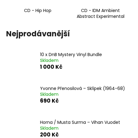
a
CD - Hip Hop
CD - IDM Ambient
j
Abstract Experimental
í
t
Nejprodávanější
?
10 x DnB Mystery Vinyl Bundle
Skladem
1 000 Kč
HLEDAT
Yvonne Přenosilová ‎– Sklípek (1964-68)
Skladem
D
690 Kč
o
p
o
Horna / Musta Surma – Vihan Vuodet
r
Skladem
u
200 Kč