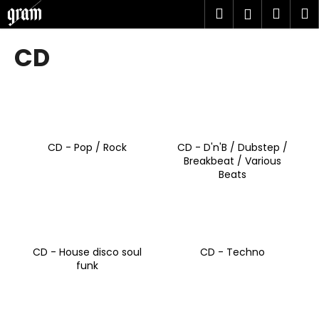
K
Přejít
Hledat
Náku
M
Přihlášen
na
o
obsah
Zpět
Zpět
košík
š
CD
í
C
k
o
p
o
CD - Pop / Rock
CD - D'n'B / Dubstep /
t
Breakbeat / Various
ř
Beats
e
b
u
j
CD - House disco soul
CD - Techno
e
funk
t
e
n