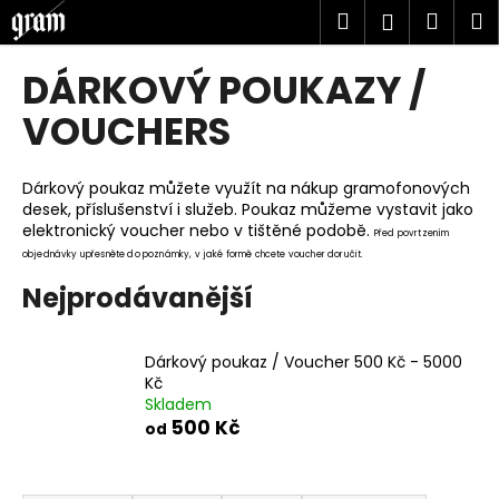
K
Přejít
Hledat
Náku
M
Přihlášen
na
o
obsah
Zpět
Zpět
košík
š
DÁRKOVÝ POUKAZY /
í
C
VOUCHERS
k
o
p
Dárkový poukaz můžete využít na nákup gramofonových
o
desek, příslušenství i služeb. Poukaz můžeme vystavit jako
elektronický voucher nebo v tištěné podobě.
t
Před povrtzením
objednávky upřesněte do poznámky, v jaké formě chcete voucher doručit.
ř
e
Nejprodávanější
b
u
Dárkový poukaz / Voucher 500 Kč - 5000
j
Kč
e
Skladem
500 Kč
od
t
e
Ř
n