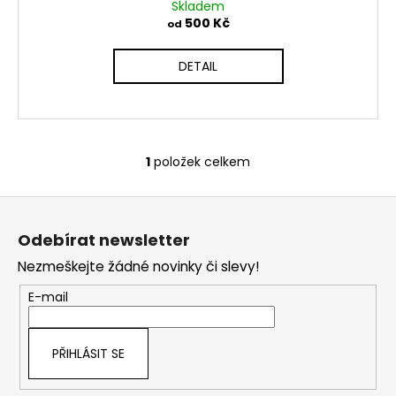
č
Skladem
u
500 Kč
od
j
e
DETAIL
m
e
1
položek celkem
O
v
Z
l
á
á
Odebírat newsletter
d
p
a
Nezmeškejte žádné novinky či slevy!
a
c
t
E-mail
í
í
p
r
PŘIHLÁSIT SE
v
k