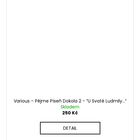
Various ‎– Pějme Píseň Dokola 2 - ”U Svaté Ludmily...“
Skladem
250 Kč
DETAIL