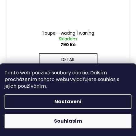
Taupe – waxing | waning
Skladem
790 Kč
DETAIL
Tento web používá soubory cookie. Dalším
procházením tohoto webu vyjadřujete souhlas s
jejich používáním.
Nastavení
Otevřeno Út - Pá 13:00 - 19:00, So - 10:00 - 16:00 Lužická
Souhlasím
1636/31, 120 00 Praha 2-Vinohrady.