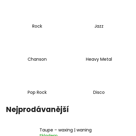
a
j
í
Rock
Jazz
t
?
Chanson
Heavy Metal
HLEDAT
Pop Rock
Disco
D
o
Nejprodávanější
p
o
r
u
Taupe – waxing | waning
Skladem