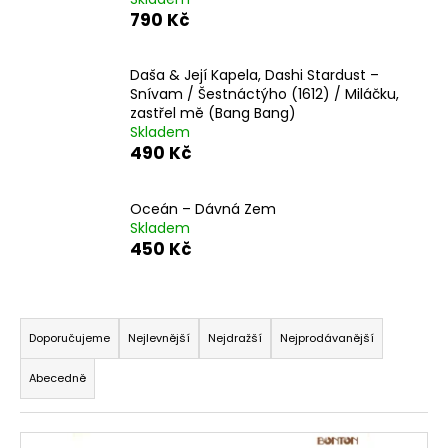
č
790 Kč
u
j
e
Daša & Její Kapela, Dashi Stardust –
m
Snívam / Šestnáctýho (1612) / Miláčku,
e
zastřel mě (Bang Bang)
Skladem
490 Kč
Oceán ‎– Dávná Zem
Skladem
450 Kč
Ř
a
Doporučujeme
Nejlevnější
Nejdražší
Nejprodávanější
z
Abecedně
e
n
V
í