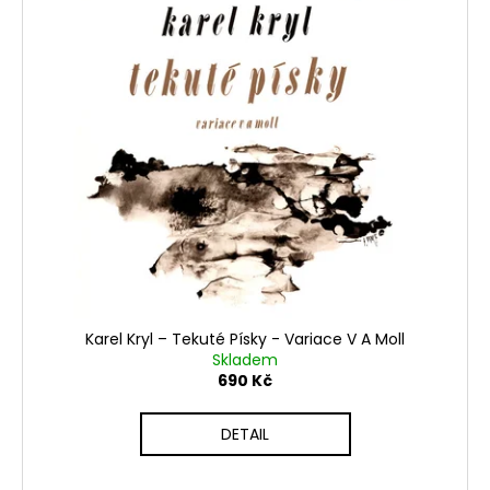
ý
p
p
r
i
o
s
d
p
u
r
k
o
t
d
ů
u
k
t
ů
Karel Kryl ‎– Tekuté Písky - Variace V A Moll
Skladem
690 Kč
DETAIL