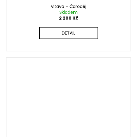
Vltava ‎– Čaroděj
Skladem
2 200 Kč
DETAIL