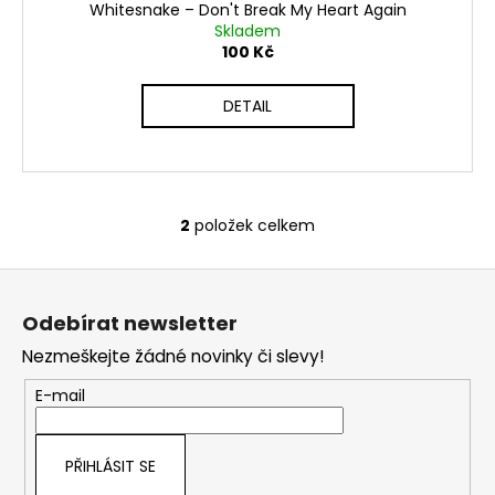
Whitesnake ‎– Don't Break My Heart Again
Skladem
100 Kč
DETAIL
2
položek celkem
O
v
Z
l
á
á
Odebírat newsletter
d
p
a
Nezmeškejte žádné novinky či slevy!
a
c
t
E-mail
í
í
p
r
PŘIHLÁSIT SE
v