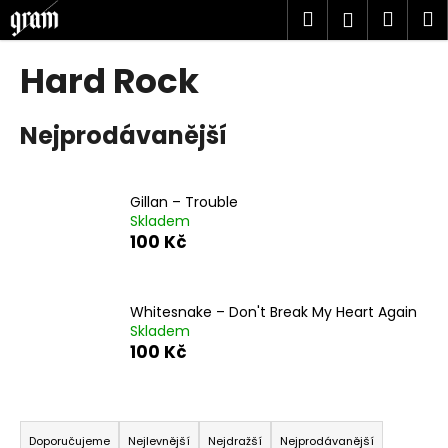
K
Přejít
Hledat
Náku
M
Přihlášen
na
o
obsah
Zpět
Zpět
košík
š
Hard Rock
í
C
k
Nejprodávanější
o
p
o
Gillan ‎– Trouble
t
Skladem
ř
100 Kč
e
b
u
Whitesnake ‎– Don't Break My Heart Again
Skladem
j
100 Kč
e
t
Ř
e
a
n
Doporučujeme
Nejlevnější
Nejdražší
Nejprodávanější