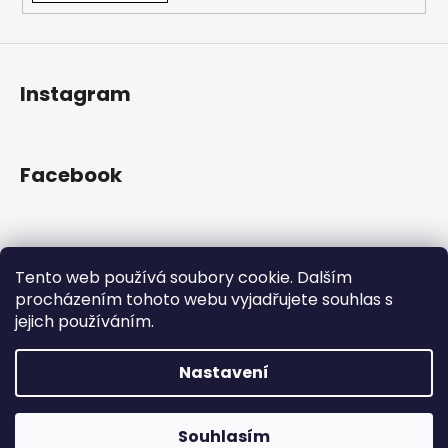
k
y
v
ý
Instagram
p
i
s
u
Facebook
Přijímáme online platby
Tento web používá soubory cookie. Dalším
procházením tohoto webu vyjadřujete souhlas s
jejich používáním.
Nastavení
Vytvořil Shoptet
Copyright 2026
Gram Records
. Všechna práva
Otevřeno Út - Pá 13:00 - 19:00, So - 10:00 - 16:00 Lužická
Souhlasím
vyhrazena.