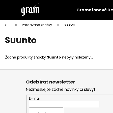
K
Přejít
na
o
Gramofonové De
obsah
Zpět
Zpět
š
do
do
í
Domů
Prodávané značky
Suunto
k
obchodu
obchodu
Suunto
Žádné produkty značky
Suunto
nebyly nalezeny...
Z
á
Odebírat newsletter
p
Nezmeškejte žádné novinky či slevy!
a
t
E-mail
í