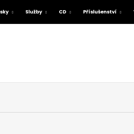
sky
Služby
CD
Příslušenství
Co potřebujete najít?
HLEDAT
Doporučujeme