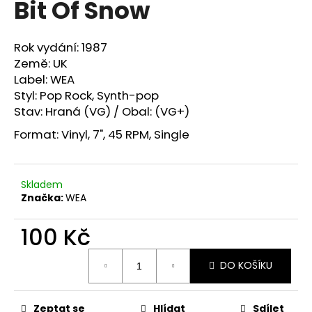
Bit Of Snow
a
j
Rok vydání: 1987
í
Země: UK
t
Label: WEA
?
Styl:
Pop Rock, Synth-pop
Stav: Hraná (VG) / Obal: (VG+)
Format:
Vinyl, 7", 45 RPM, Single
HLEDAT
Skladem
Značka:
WEA
D
100 Kč
o
p
Měrná
DO KOŠÍKU
o
cena:
r
u
Zeptat se
Hlídat
Sdílet