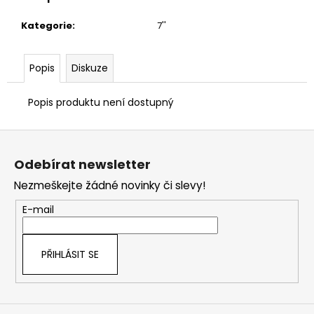
č
u
Kategorie
:
7''
j
e
m
Popis
Diskuze
e
Popis produktu není dostupný
Z
á
Odebírat newsletter
p
Nezmeškejte žádné novinky či slevy!
a
t
E-mail
í
PŘIHLÁSIT SE