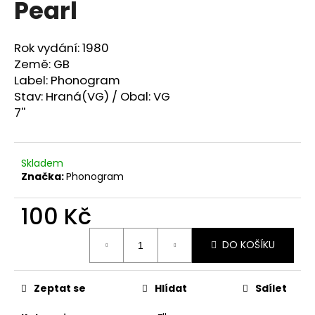
Pearl
a
j
Rok vydání: 1980
í
Země: GB
t
Label: Phonogram
?
Stav: Hraná(VG) / Obal: VG
7''
Skladem
HLEDAT
Značka:
Phonogram
100 Kč
D
Měrná
o
DO KOŠÍKU
cena:
p
o
r
Zeptat se
Hlídat
Sdílet
u