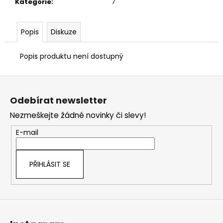
č
Kategorie
:
7''
u
j
Popis
Diskuze
e
m
e
Popis produktu není dostupný
Z
á
Odebírat newsletter
p
Nezmeškejte žádné novinky či slevy!
a
t
E-mail
í
PŘIHLÁSIT SE