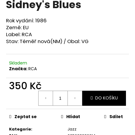
Sidney's Blues
a
j
Rok vydání: 1986
í
Země: EU
t
Label: RCA
?
Stav: Téměř nová(NM) / Obal: VG
Skladem
Značka:
RCA ‎
HLEDAT
350 Kč
Měrná
D
DO KOŠÍKU
cena:
o
p
o
Zeptat se
Hlídat
Sdílet
r
u
Kategorie
:
Jazz