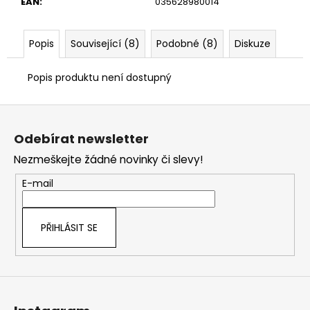
č
EAN
:
035628980014
u
j
Popis
Související (8)
Podobné (8)
Diskuze
e
m
e
Popis produktu není dostupný
Z
á
Odebírat newsletter
p
Nezmeškejte žádné novinky či slevy!
a
t
E-mail
í
PŘIHLÁSIT SE