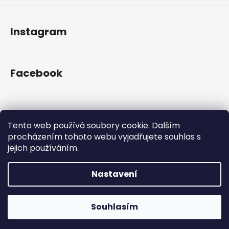
Instagram
Facebook
Přijímáme online platby
Tento web používá soubory cookie. Dalším
procházením tohoto webu vyjadřujete souhlas s
jejich používáním.
Nastavení
Vytvořil Shoptet
Copyright 2026
Gram Records
. Všechna práva
Otevřeno Út - Pá 13:00 - 19:00, So - 10:00 - 16:00 Lužická
Souhlasím
vyhrazena.
1636/31, 120 00 Praha 2-Vinohrady.