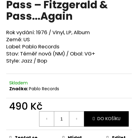
Pass ‎– Fitzgerald &
a
Pass...Again
j
í
t
Rok vydání: 1976 /
Vinyl, LP, Album
?
Země: US
Label: Pablo Records
Stav: Téměř nová (NM) / Obal: VG+
Style: Jazz / Bop
HLEDAT
Skladem
Značka:
Pablo Records
D
490 Kč
o
p
Měrná
o
DO KOŠÍKU
cena:
r
u
Zeptat se
Hlídat
Sdílet