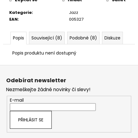
č
u
Kategorie
:
Jazz
j
EAN
:
005327
e
m
e
Popis
Související (8)
Podobné (8)
Diskuze
Popis produktu není dostupný
Z
á
Odebírat newsletter
p
Nezmeškejte žádné novinky či slevy!
a
t
E-mail
í
PŘIHLÁSIT SE