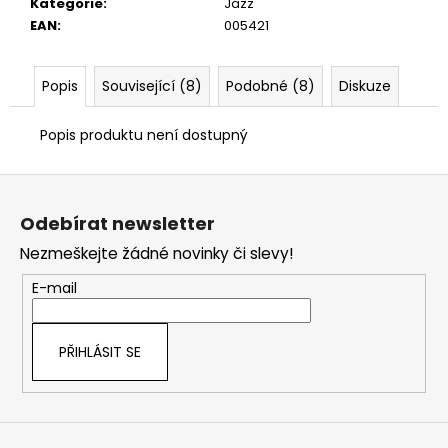
č
Kategorie
:
Jazz
u
EAN
:
005421
j
e
Popis
Související (8)
Podobné (8)
Diskuze
m
e
Popis produktu není dostupný
Z
á
Odebírat newsletter
p
Nezmeškejte žádné novinky či slevy!
a
t
E-mail
í
PŘIHLÁSIT SE