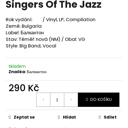
Singers Of The Jazz
a
j
Rok vydání: /
Vinyl, LP, Compilation
í
Země: Bulgaria
t
Label: Балкантон
?
Stav: Téměř nová (NM) / Obal: VG
Style:
Big Band, Vocal
Skladem
HLEDAT
Značka:
Балкантон
290 Kč
D
Měrná
o
DO KOŠÍKU
cena:
p
o
r
Zeptat se
Hlídat
Sdílet
u