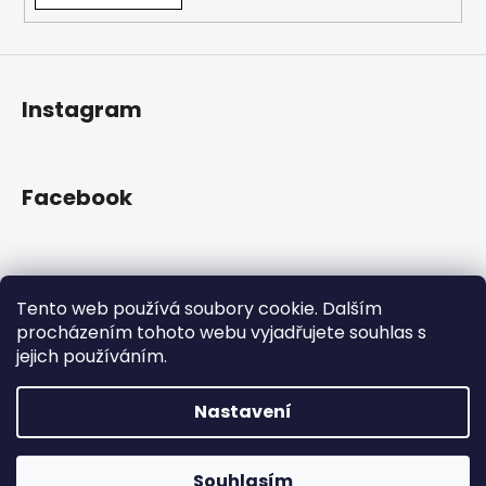
Instagram
Facebook
Přijímáme online platby
Tento web používá soubory cookie. Dalším
procházením tohoto webu vyjadřujete souhlas s
jejich používáním.
Nastavení
Vytvořil Shoptet
Copyright 2026
Gram Records
. Všechna práva
Otevřeno Út - Pá 13:00 - 19:00, So - 10:00 - 16:00 Lužická
Souhlasím
vyhrazena.