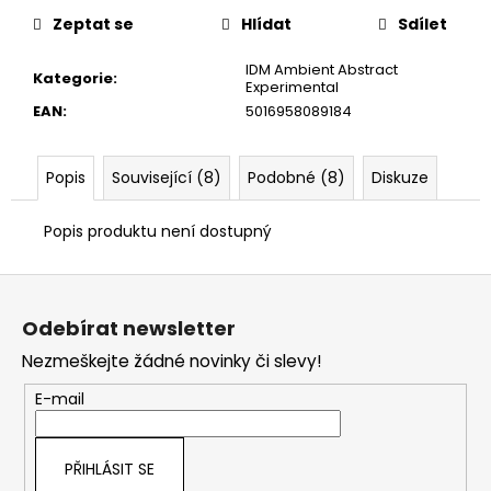
č
u
Zeptat se
Hlídat
Sdílet
j
IDM Ambient Abstract
e
Kategorie
:
Experimental
m
EAN
:
5016958089184
e
Popis
Související (8)
Podobné (8)
Diskuze
Popis produktu není dostupný
Z
á
Odebírat newsletter
p
Nezmeškejte žádné novinky či slevy!
a
t
E-mail
í
PŘIHLÁSIT SE