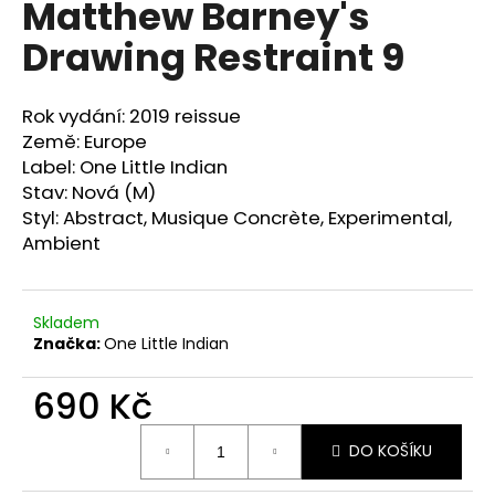
Matthew Barney's
a
Drawing Restraint 9
j
í
t
Rok vydání: 2019 reissue
?
Země: Europe
Label: One Little Indian
Stav: Nová (M)
Styl: Abstract, Musique Concrète, Experimental,
Ambient
HLEDAT
Skladem
Značka:
One Little Indian
D
o
690 Kč
p
o
Měrná
r
DO KOŠÍKU
cena:
u