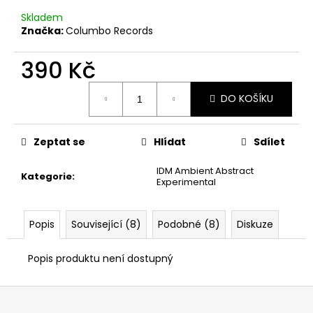
č
u
Skladem
j
Značka:
Columbo Records
e
m
390 Kč
e
Měrná
DO KOŠÍKU
cena:
Zeptat se
Hlídat
Sdílet
IDM Ambient Abstract
Kategorie
:
Experimental
Popis
Související (8)
Podobné (8)
Diskuze
Popis produktu není dostupný
Z
á