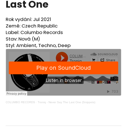
Last One
a
j
Rok vydání: Jul 2021
í
Země: Czech Republic
t
Label: Columbo Records
?
Stav: Nová (M)
Styl: Ambient, Techno, Deep
HLEDAT
D
o
p
COLUMBO RECORDS
·
Troniq - Never Say The Last One (Snippets)
o
r
u