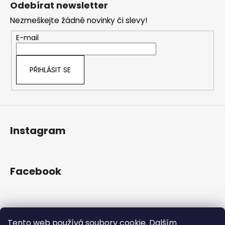
Odebírat newsletter
p
Nezmeškejte žádné novinky či slevy!
a
t
E-mail
í
PŘIHLÁSIT SE
Instagram
Facebook
Přijímáme online platby
Tento web používá soubory cookie. Dalším