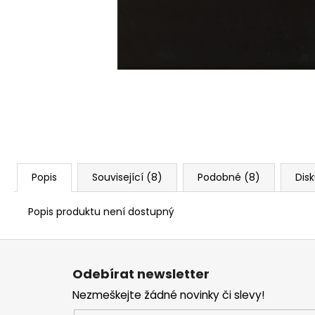
Popis
Související (8)
Podobné (8)
Dis
Popis produktu není dostupný
Z
á
Odebírat newsletter
p
Nezmeškejte žádné novinky či slevy!
a