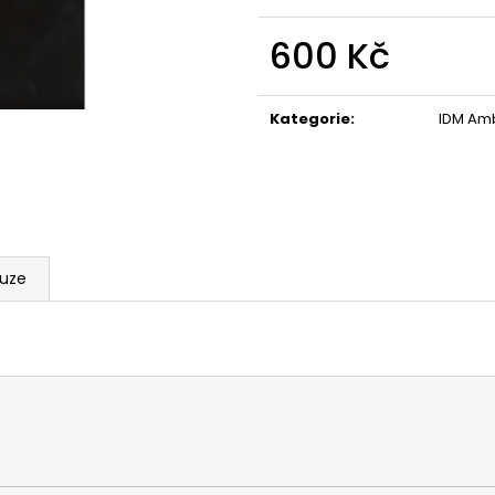
600 Kč
Měrná
cena:
Kategorie
:
IDM Amb
kuze