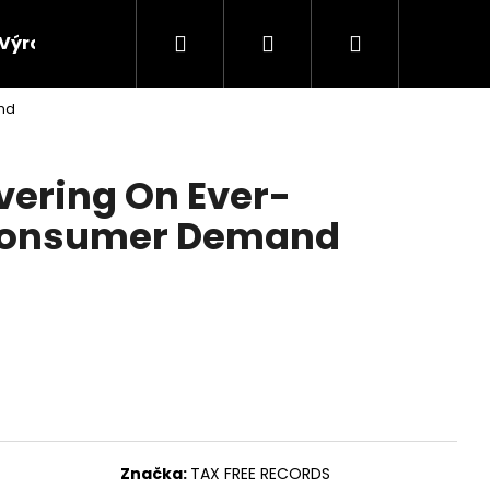
Hledat
Přihlášení
Nákupní
Výroba vinylových desek
Výkup gramofonových 
and
košík
vering On Ever​-​
Consumer Demand
Značka:
TAX FREE RECORDS