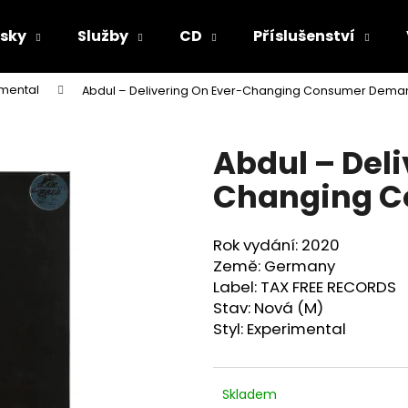
sky
Služby
CD
Příslušenství
imental
Abdul ‎– Delivering On Ever​-​Changing Consumer Dem
Co potřebujete najít?
Abdul ‎– Deli
HLEDAT
Changing 
Rok vydání: 2020
Doporučujeme
Země: Germany
Label: TAX FREE RECORDS
Stav: Nová (M)
Styl: Experimental
Skladem