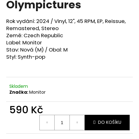
Olympictures
a
j
Rok vydání: 2024 /
Vinyl, 12", 45 RPM, EP, Reissue,
í
Remastered, Stereo
t
Země:
Czech Republic
?
Label: Monitor
Stav: Nová (M) / Obal: M
Styl:
Synth-pop
HLEDAT
Skladem
Značka:
Monitor
D
o
590 Kč
p
Měrná
o
DO KOŠÍKU
cena:
r
u