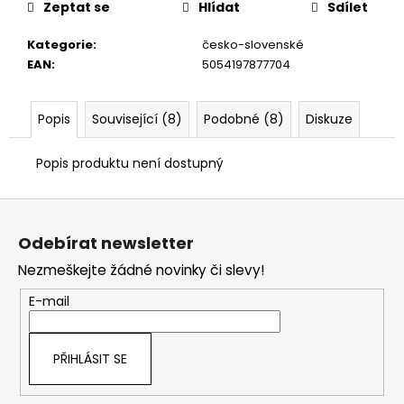
č
Zeptat se
Hlídat
Sdílet
u
j
Kategorie
:
česko-slovenské
e
EAN
:
5054197877704
m
e
Popis
Související (8)
Podobné (8)
Diskuze
Popis produktu není dostupný
Z
á
Odebírat newsletter
p
Nezmeškejte žádné novinky či slevy!
a
t
E-mail
í
PŘIHLÁSIT SE