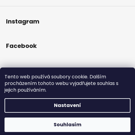
Instagram
Facebook
Přijímáme online platby
Tento web používá soubory cookie. Dalším
procházením tohoto webu vyjadřujete souhlas s
jejich používáním.
Nastavení
Vytvořil Shoptet
Copyright 2026
Gram Records
. Všechna práva
Otevřeno Út - Pá 13:00 - 19:00, So - 10:00 - 16:00 Lužická
Souhlasím
vyhrazena.
1636/31, 120 00 Praha 2-Vinohrady.