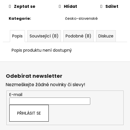
č
u
Zeptat se
Hlídat
Sdílet
j
Kategorie
:
česko-slovenské
e
m
e
Popis
Související (8)
Podobné (8)
Diskuze
Popis produktu není dostupný
Z
á
Odebírat newsletter
p
Nezmeškejte žádné novinky či slevy!
a
t
E-mail
í
PŘIHLÁSIT SE