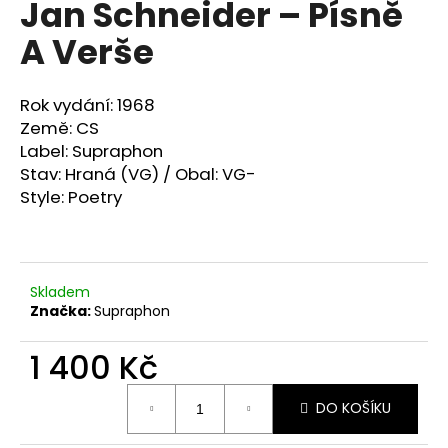
Jan Schneider ‎– Písně
a
A Verše
j
í
t
Rok vydání: 1968
?
Země: CS
Label: Supraphon
Stav: Hraná (VG) / Obal: VG-
Style:
Poetry
HLEDAT
Skladem
Značka:
Supraphon
D
o
1 400 Kč
p
o
Měrná
r
DO KOŠÍKU
cena:
u