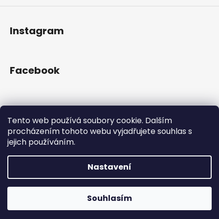
Instagram
Facebook
Přijímáme online platby
Tento web používá soubory cookie. Dalším
procházením tohoto webu vyjadřujete souhlas s
jejich používáním.
Nastavení
Vytvořil Shoptet
Copyright 2026
Gram Records
. Všechna práva
Otevřeno Út - Pá 13:00 - 19:00, So - 10:00 - 16:00 Lužická
Souhlasím
vyhrazena.
1636/31, 120 00 Praha 2-Vinohrady.