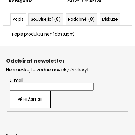
č
Kategorie
:
česko-slovenské
u
j
Popis
Související (8)
Podobné (8)
Diskuze
e
m
e
Popis produktu není dostupný
Z
á
Odebírat newsletter
p
Nezmeškejte žádné novinky či slevy!
a
t
E-mail
í
PŘIHLÁSIT SE