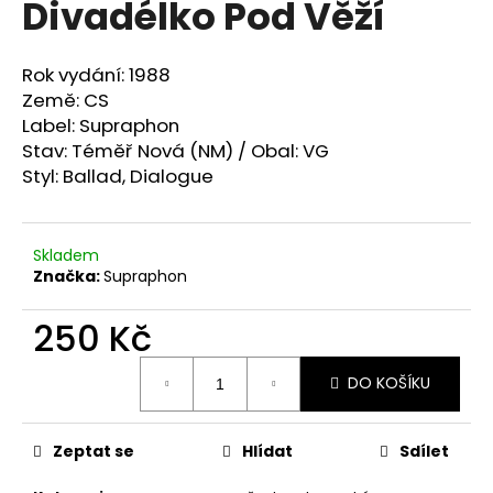
Divadélko Pod Věží
a
j
Rok vydání: 1988
í
Země: CS
t
Label: Supraphon
?
Stav: Téměř Nová (NM) / Obal: VG
Styl:
Ballad, Dialogue
Skladem
HLEDAT
Značka:
Supraphon ‎
250 Kč
D
Měrná
o
DO KOŠÍKU
cena:
p
o
r
Zeptat se
Hlídat
Sdílet
u