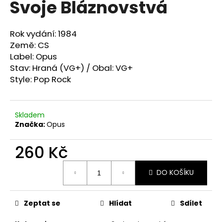
Svoje Bláznovstvá
a
j
Rok vydání: 1984
í
Země: CS
t
Label: Opus
?
Stav: Hraná (VG+) / Obal: VG+
Style: Pop Rock
Skladem
HLEDAT
Značka:
Opus
260 Kč
D
Měrná
o
DO KOŠÍKU
cena:
p
o
r
Zeptat se
Hlídat
Sdílet
u