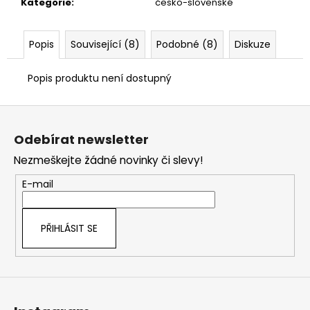
č
Kategorie
:
česko-slovenské
u
j
Popis
Související (8)
Podobné (8)
Diskuze
e
m
e
Popis produktu není dostupný
Z
á
Odebírat newsletter
p
Nezmeškejte žádné novinky či slevy!
a
t
E-mail
í
PŘIHLÁSIT SE