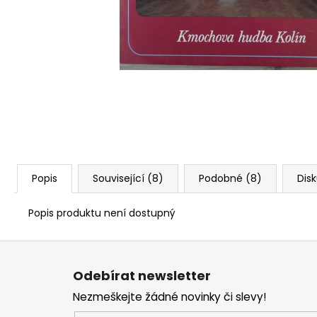
Popis
Související (8)
Podobné (8)
Dis
Popis produktu není dostupný
Z
á
Odebírat newsletter
p
Nezmeškejte žádné novinky či slevy!
a