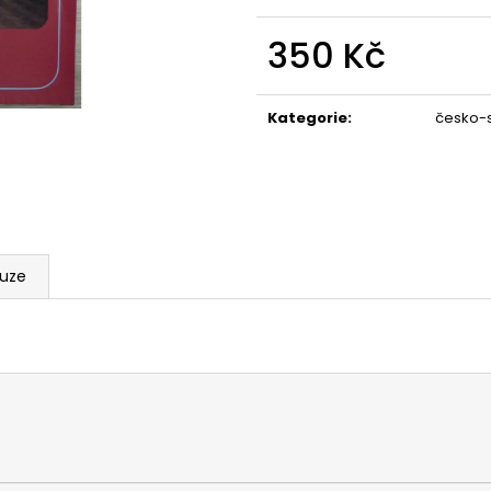
350 Kč
Měrná
cena:
Kategorie
:
česko-
kuze