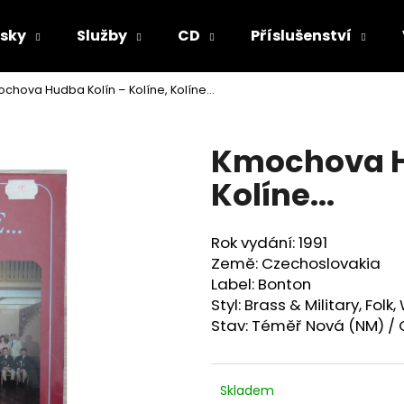
sky
Služby
CD
Příslušenství
chova Hudba Kolín ‎– Kolíne, Kolíne...
Co potřebujete najít?
Kmochova Hu
HLEDAT
Kolíne...
Rok vydání: 1991
Doporučujeme
Země: Czechoslovakia
Label: Bonton
Styl:
Brass & Military, Folk
Stav: Téměř Nová (NM) / 
Skladem