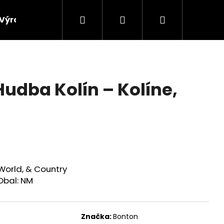
Hledat
Přihlášení
Nákupní
Výroba vinylových desek
Výkup gramofonových 
košík
dba Kolín ‎– Kolíne,
, World, & Country
Obal: NM
Značka:
Bonton