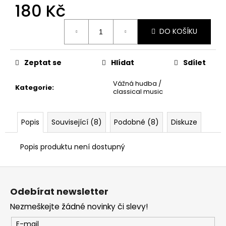
č
180 Kč
u
j
Měrná
DO KOŠÍKU
cena:
e
m
e
Zeptat se
Hlídat
Sdílet
Vážná hudba /
Kategorie
:
classical music
Popis
Související (8)
Podobné (8)
Diskuze
Popis produktu není dostupný
Z
á
Odebírat newsletter
p
Nezmeškejte žádné novinky či slevy!
a
t
E-mail