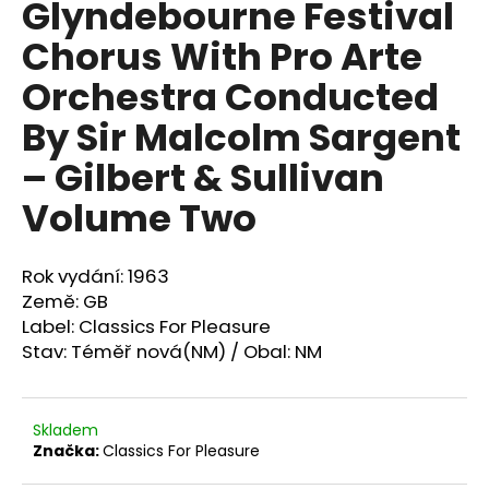
Glyndebourne Festival
a
Chorus With Pro Arte
j
í
Orchestra Conducted
t
By Sir Malcolm Sargent
?
– Gilbert & Sullivan
Volume Two
HLEDAT
Rok vydání: 1963
Země: GB
Label: Classics For Pleasure
D
Stav: Téměř nová(NM) / Obal: NM
o
p
o
Skladem
r
Značka:
Classics For Pleasure
u