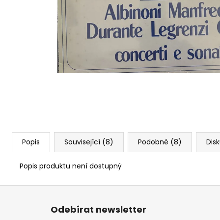
Popis
Související (8)
Podobné (8)
Dis
Popis produktu není dostupný
Z
á
Odebírat newsletter
p