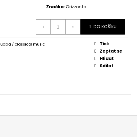
Značka:
Orizzonte
DO KOŠÍKU
Tisk
udba / classical music
Zeptat se
Hlídat
Sdílet