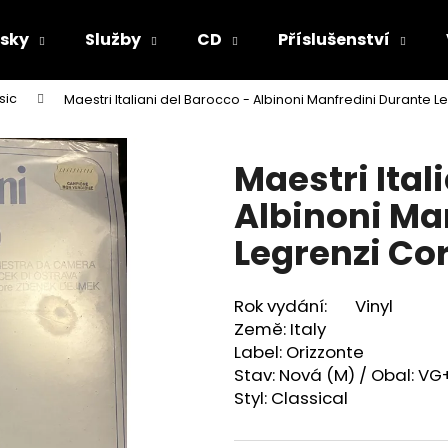
sky
Služby
CD
Příslušenství
sic
Maestri Italiani del Barocco - Albinoni Manfredini Durante Le
Co potřebujete najít?
Maestri Ital
HLEDAT
Albinoni Ma
Legrenzi Cor
Doporučujeme
Rok vydání: Vinyl
Země: Italy
Label: Orizzonte
Stav: Nová (M) / Obal: VG
Styl:
Classical