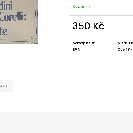
Skladem
350 Kč
Měrná
cena:
Kategorie
:
Vážná h
EAN
:
005487
kuze