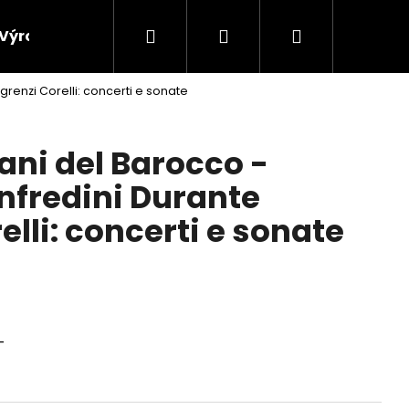
Hledat
Přihlášení
Nákupní
Výroba vinylových desek
Výkup gramofonových 
grenzi Corelli: concerti e sonate
košík
iani del Barocco -
nfredini Durante
elli: concerti e sonate
+