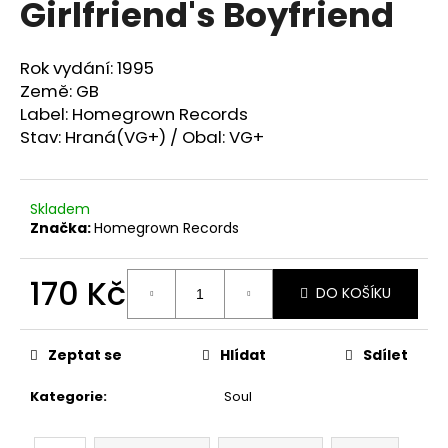
Girlfriend's Boyfriend
a
j
Rok vydání: 1995
í
Země: GB
t
Label: Homegrown Records
?
Stav: Hraná(VG+) / Obal: VG+
Skladem
Značka:
Homegrown Records
HLEDAT
170 Kč
DO KOŠÍKU
D
Měrná
cena:
o
Zeptat se
Hlídat
Sdílet
p
o
Kategorie
:
Soul
r
u