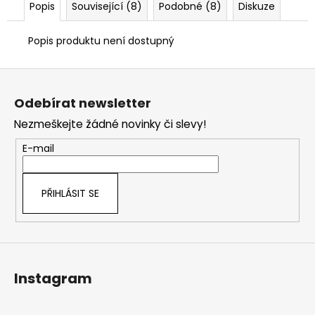
č
Popis
Související (8)
Podobné (8)
Diskuze
u
j
Popis produktu není dostupný
e
m
Z
e
á
Odebírat newsletter
p
Nezmeškejte žádné novinky či slevy!
a
t
E-mail
í
PŘIHLÁSIT SE
Instagram