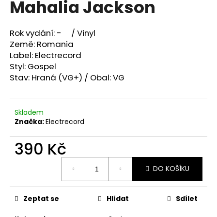
Mahalia Jackson
a
j
Rok vydání: - / Vinyl
í
Země: Romania
t
Label: Electrecord
?
Styl: Gospel
Stav: Hraná (VG+) / Obal: VG
Skladem
HLEDAT
Značka:
Electrecord
390 Kč
D
Měrná
o
DO KOŠÍKU
cena:
p
o
r
Zeptat se
Hlídat
Sdílet
u