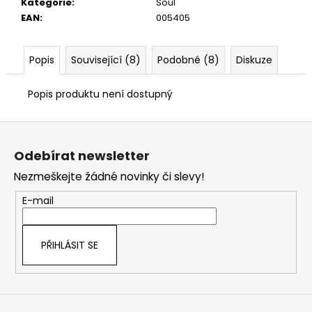
č
Kategorie
:
Soul
u
EAN
:
005405
j
e
Popis
Související (8)
Podobné (8)
Diskuze
m
e
Popis produktu není dostupný
Z
á
Odebírat newsletter
p
Nezmeškejte žádné novinky či slevy!
a
t
E-mail
í
PŘIHLÁSIT SE