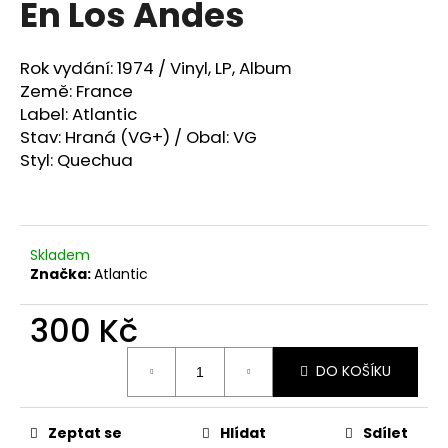
En Los Andes
a
j
Rok vydání: 1974 /
Vinyl, LP, Album
í
Země: France
t
Label: Atlantic
?
Stav: Hraná (VG+) / Obal: VG
Styl:
Quechua
HLEDAT
Skladem
Značka:
Atlantic
D
300 Kč
o
Měrná
p
DO KOŠÍKU
cena:
o
r
u
Zeptat se
Hlídat
Sdílet