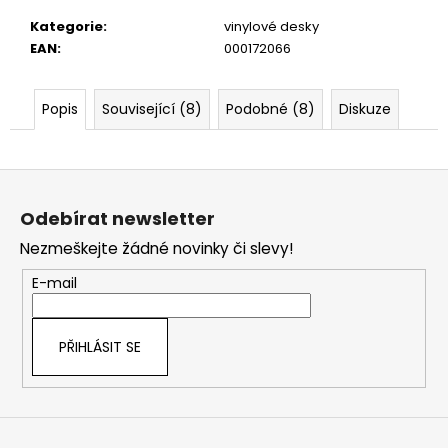
č
u
Kategorie
:
vinylové desky
j
EAN
:
000172066
e
m
Popis
Související (8)
Podobné (8)
Diskuze
e
Z
á
Odebírat newsletter
p
Nezmeškejte žádné novinky či slevy!
a
t
E-mail
í
PŘIHLÁSIT SE