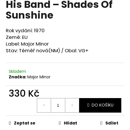
His Band ‎– Shades Of
a
Sunshine
j
í
t
Rok vydání: 1970
?
Země: EU
Label: Major Minor
Stav: Téměř nová(NM) / Obal: VG+
HLEDAT
Skladem
Značka:
Major Minor
330 Kč
D
o
Měrná
p
DO KOŠÍKU
cena:
o
r
Zeptat se
Hlídat
Sdílet
u