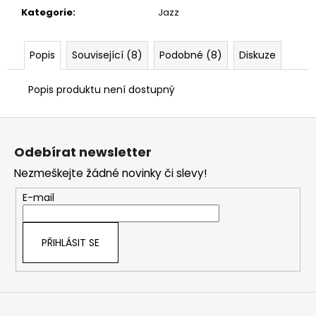
č
Kategorie
:
Jazz
u
j
e
Popis
Související (8)
Podobné (8)
Diskuze
m
e
Popis produktu není dostupný
Z
á
Odebírat newsletter
p
Nezmeškejte žádné novinky či slevy!
a
t
E-mail
í
PŘIHLÁSIT SE