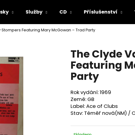
sky
Služby
CD
Příslušenství
y Stompers Featuring Mary McGowan ‎– Trad Party
Co potřebujete najít?
The Clyde V
HLEDAT
Featuring M
Party
Doporučujeme
Rok vydání: 1969
Země: GB
Label: Ace of Clubs
Stav: Téměř nová(NM) / O
Skladem