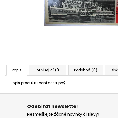
Popis
Související (8)
Podobné (8)
Dis
Popis produktu není dostupný
Z
á
Odebírat newsletter
p
Nezmeškejte žádné novinky či slevy!
a