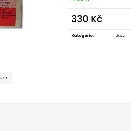
330 Kč
Měrná
cena:
Kategorie
:
Jazz
kuze