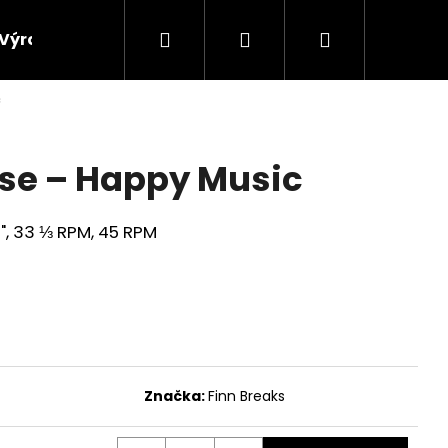
Hledat
Přihlášení
Nákupní
Výroba vinylových desek
Výkup gramofonových 
c
košík
se ‎– Happy Music
12", 33 ⅓ RPM, 45 RPM
Značka:
Finn Breaks