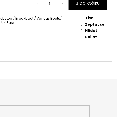
DO KOŠÍKU
Tisk
 Dubstep / Breakbeat / Various Beats/
/ UK Bass
Zeptat se
Hlídat
Sdílet