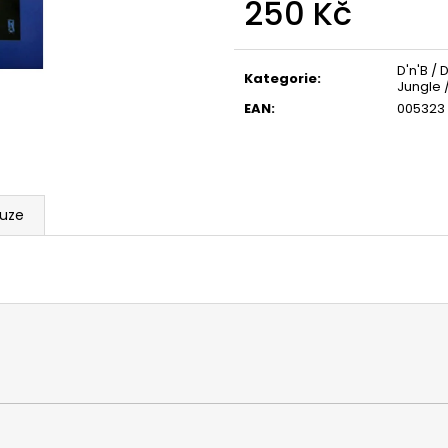
250 Kč
Měrná
cena:
D'n'B /
Kategorie
:
Jungle 
EAN
:
005323
kuze