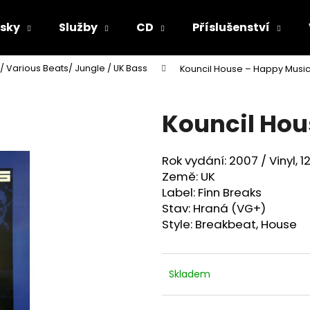
sky
Služby
CD
Příslušenství
/ Various Beats/ Jungle / UK Bass
Kouncil House ‎– Happy Musi
Co potřebujete najít?
Kouncil Hou
HLEDAT
Rok vydání: 2007 /
Vinyl, 
Země: UK
Doporučujeme
Label: Finn Breaks
Stav: Hraná (VG+)
Style:
Breakbeat, House
Skladem