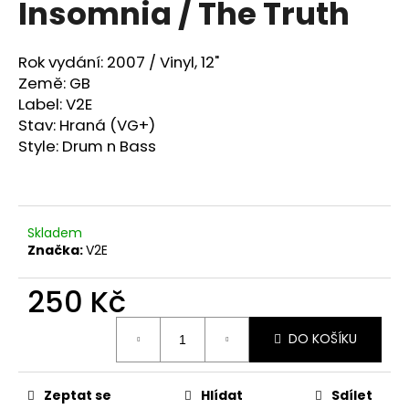
Insomnia / The Truth
a
j
Rok vydání: 2007 /
Vinyl, 12"
í
Země: GB
t
Label: V2E
?
Stav: Hraná (VG+)
Style:
Drum n Bass
HLEDAT
Skladem
Značka:
V2E
D
250 Kč
o
Měrná
p
DO KOŠÍKU
cena:
o
r
u
Zeptat se
Hlídat
Sdílet