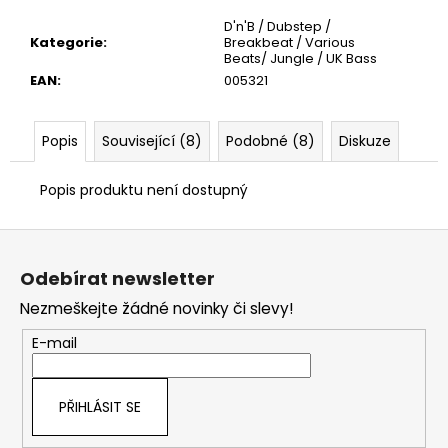
č
u
D'n'B / Dubstep /
Kategorie
:
Breakbeat / Various
j
Beats/ Jungle / UK Bass
e
EAN
:
005321
m
e
Popis
Související (8)
Podobné (8)
Diskuze
Popis produktu není dostupný
Z
á
Odebírat newsletter
p
Nezmeškejte žádné novinky či slevy!
a
t
E-mail
í
PŘIHLÁSIT SE