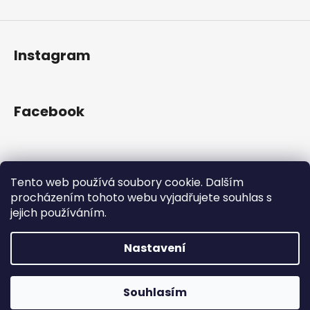
Instagram
Facebook
Přijímáme online platby
Tento web používá soubory cookie. Dalším
procházením tohoto webu vyjadřujete souhlas s
jejich používáním.
Nastavení
Vytvořil Shoptet
Copyright 2026
Gram Records
. Všechna práva
Otevřeno Út - Pá 13:00 - 19:00, So - 10:00 - 16:00 Lužická
Souhlasím
vyhrazena.
1636/31, 120 00 Praha 2-Vinohrady.