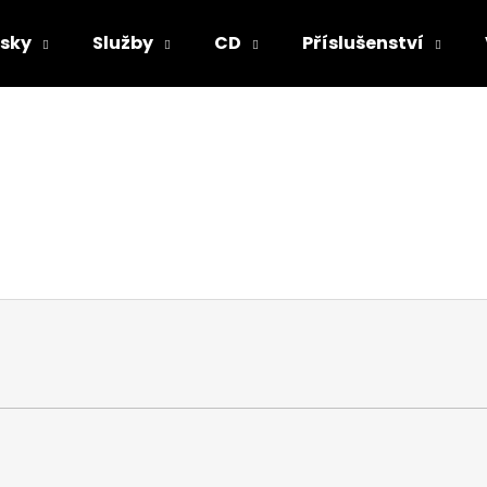
sky
Služby
CD
Příslušenství
Co potřebujete najít?
HLEDAT
Doporučujeme