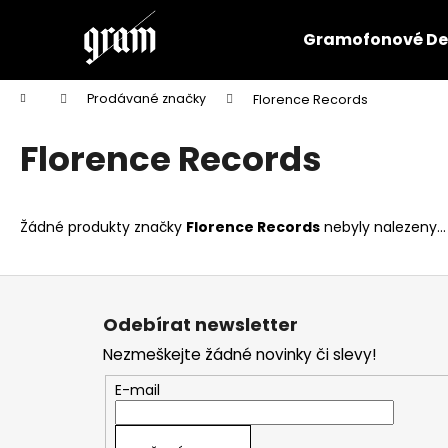
K
Přejít
na
o
Gramofonové De
obsah
Zpět
Zpět
š
do
do
í
Domů
Prodávané značky
Florence Records
k
obchodu
obchodu
Florence Records
Žádné produkty značky
Florence Records
nebyly nalezeny...
Z
á
Odebírat newsletter
p
Nezmeškejte žádné novinky či slevy!
a
t
E-mail
í