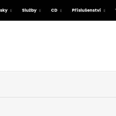
sky
Služby
CD
Příslušenství
Co potřebujete najít?
HLEDAT
Doporučujeme