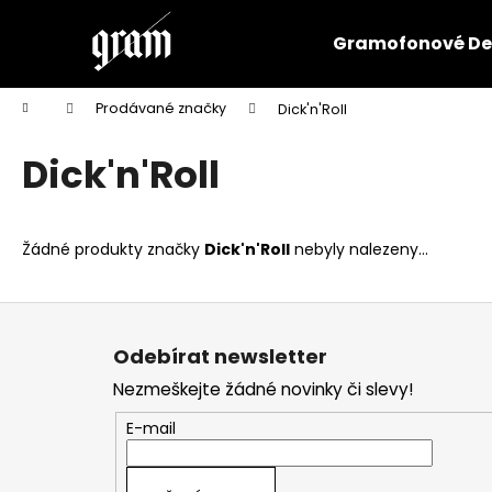
K
Přejít
na
o
Gramofonové De
obsah
Zpět
Zpět
š
do
do
í
Domů
Prodávané značky
Dick'n'Roll
k
obchodu
obchodu
Dick'n'Roll
Žádné produkty značky
Dick'n'Roll
nebyly nalezeny...
Z
á
Odebírat newsletter
p
Nezmeškejte žádné novinky či slevy!
a
t
E-mail
í