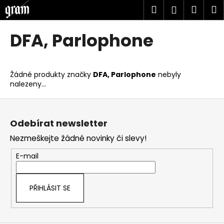
K
Přejít
Hledat
Náku
M
Přihlášen
na
o
obsah
Zpět
Zpět
košík
š
DFA, Parlophone
í
C
k
o
Žádné produkty značky
DFA, Parlophone
nebyly
p
nalezeny...
o
Z
t
á
ř
Odebírat newsletter
p
e
Nezmeškejte žádné novinky či slevy!
a
b
t
u
E-mail
í
j
e
PŘIHLÁSIT SE
t
e
n