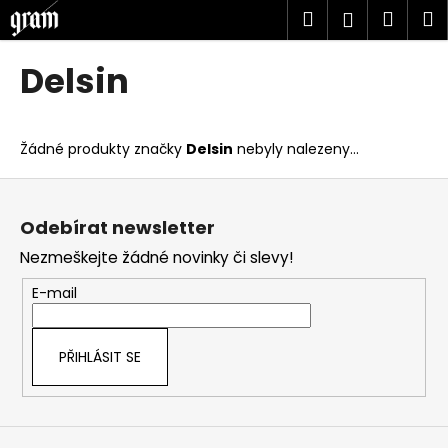
K
Přejít
Hledat
Náku
M
Přihlášen
na
o
obsah
Zpět
Zpět
košík
š
Delsin
í
C
k
o
Žádné produkty značky
Delsin
nebyly nalezeny...
p
o
Z
t
á
Odebírat newsletter
ř
p
Nezmeškejte žádné novinky či slevy!
e
a
b
t
E-mail
u
í
j
PŘIHLÁSIT SE
e
t
e
n