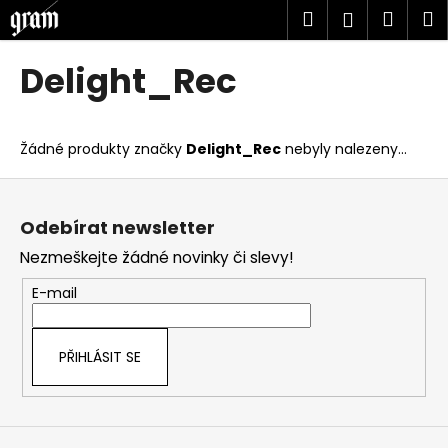
K
Přejít
Hledat
Náku
M
Přihlášen
na
o
obsah
Zpět
Zpět
košík
š
Delight_Rec
í
C
k
o
Žádné produkty značky
Delight_Rec
nebyly nalezeny...
p
o
Z
t
á
Odebírat newsletter
ř
p
Nezmeškejte žádné novinky či slevy!
e
a
b
t
E-mail
u
í
j
PŘIHLÁSIT SE
e
t
e
n