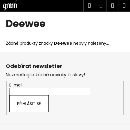
K
Přejít
Hledat
Náku
M
Přihlášen
na
o
obsah
Zpět
Zpět
košík
š
Deewee
í
C
k
o
Žádné produkty značky
Deewee
nebyly nalezeny...
p
o
Z
t
á
Odebírat newsletter
ř
p
Nezmeškejte žádné novinky či slevy!
e
a
b
t
E-mail
u
í
j
PŘIHLÁSIT SE
e
t
e
n