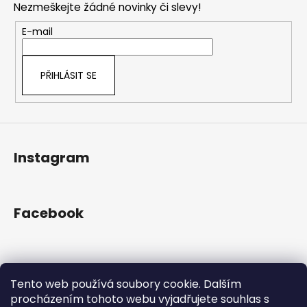
č
a
Nezmeškejte žádné novinky či slevy!
a
u
c
t
j
E-mail
í
e
í
p
m
r
e
PŘIHLÁSIT SE
v
k
y
v
ý
Instagram
p
i
s
u
Facebook
Přijímáme online platby
Tento web používá soubory cookie. Dalším
procházením tohoto webu vyjadřujete souhlas s