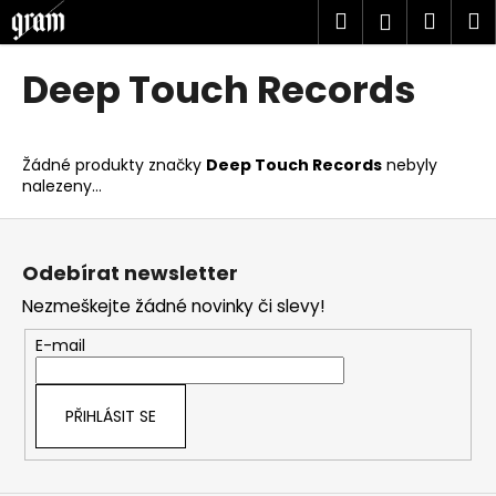
K
Přejít
Hledat
Náku
M
Přihlášen
na
o
obsah
Zpět
Zpět
košík
š
Deep Touch Records
í
C
k
o
Žádné produkty značky
Deep Touch Records
nebyly
p
nalezeny...
o
Z
t
á
ř
Odebírat newsletter
p
e
Nezmeškejte žádné novinky či slevy!
a
b
t
u
E-mail
í
j
e
PŘIHLÁSIT SE
t
e
n