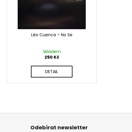
d
r
u
o
k
d
t
u
ů
Léo Cuenca ‎– No Se
k
t
ů
Skladem
250 Kč
DETAIL
Z
á
Odebírat newsletter
p