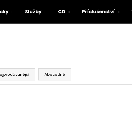
sky
Služby
CD
Příslušenství
Co potřebujete najít?
HLEDAT
ejprodávanější
Abecedně
Doporučujeme