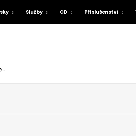
sky
Služby
CD
Příslušenství
Co potřebujete najít?
HLEDAT
...
Doporučujeme