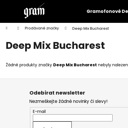
K
Přejít
na
o
Gramofonové De
obsah
Zpět
Zpět
š
do
do
í
Domů
Prodávané značky
Deep Mix Bucharest
k
obchodu
obchodu
Deep Mix Bucharest
Žádné produkty značky
Deep Mix Bucharest
nebyly nalezeny
Z
á
Odebírat newsletter
p
Nezmeškejte žádné novinky či slevy!
a
t
E-mail
í