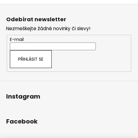
v
Z
l
á
á
Odebírat newsletter
d
p
a
Nezmeškejte žádné novinky či slevy!
a
c
t
E-mail
í
í
p
r
PŘIHLÁSIT SE
v
k
y
v
ý
Instagram
p
i
s
u
Facebook