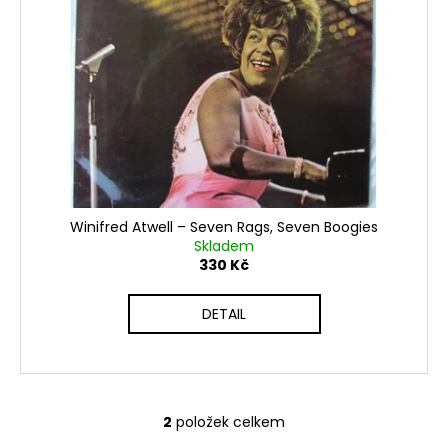
č
u
j
e
m
e
Winifred Atwell ‎– Seven Rags, Seven Boogies
Skladem
330 Kč
DETAIL
2
položek celkem
O