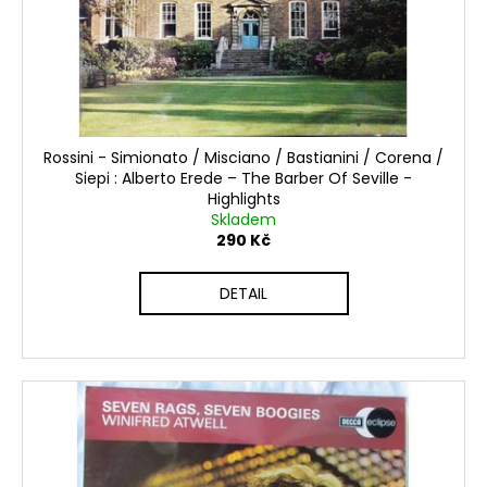
o
t
a
d
ů
j
u
í
k
t
t
?
ů
Rossini - Simionato / Misciano / Bastianini / Corena /
Siepi : Alberto Erede ‎– The Barber Of Seville -
Highlights
Skladem
290 Kč
HLEDAT
DETAIL
D
o
p
o
r
u