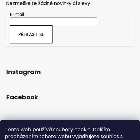
č
a
Nezmeškejte žádné novinky či slevy!
a
u
c
t
j
E-mail
í
e
í
p
m
r
e
PŘIHLÁSIT SE
v
k
y
v
ý
Instagram
p
i
s
u
Facebook
Přijímáme online platby
Tento web používá soubory cookie. Dalším
procházením tohoto webu vyjadřujete souhlas s