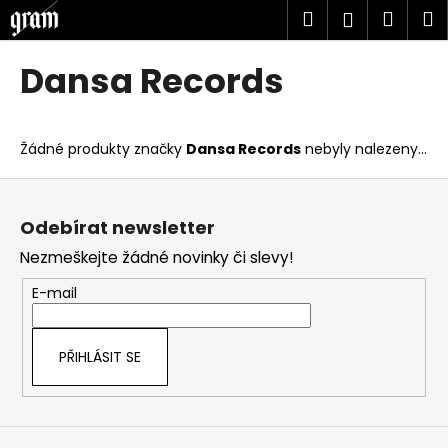
K
Přejít
Hledat
Náku
M
Přihlášen
na
o
obsah
Zpět
Zpět
košík
š
Dansa Records
í
C
k
o
Žádné produkty značky
Dansa Records
nebyly nalezeny...
p
o
Z
t
á
Odebírat newsletter
ř
p
Nezmeškejte žádné novinky či slevy!
e
a
b
t
E-mail
u
í
j
PŘIHLÁSIT SE
e
t
e
n