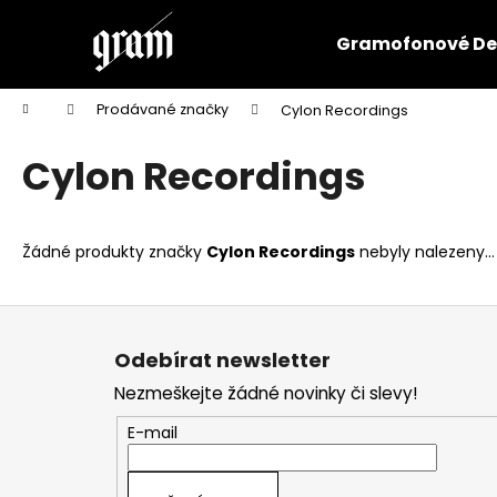
K
Přejít
na
o
Gramofonové De
obsah
Zpět
Zpět
š
do
do
í
Domů
Prodávané značky
Cylon Recordings
k
obchodu
obchodu
Cylon Recordings
Žádné produkty značky
Cylon Recordings
nebyly nalezeny...
Z
á
Odebírat newsletter
p
Nezmeškejte žádné novinky či slevy!
a
t
E-mail
í