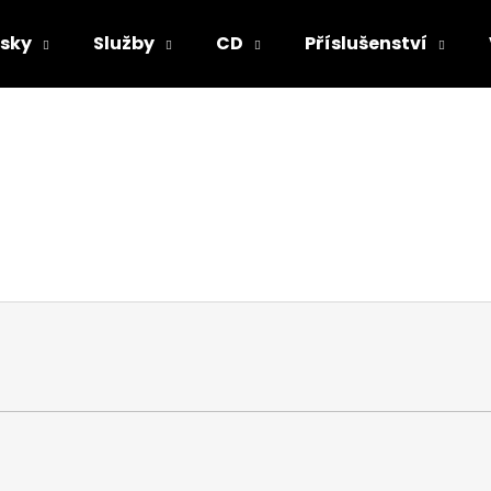
sky
Služby
CD
Příslušenství
Co potřebujete najít?
HLEDAT
Doporučujeme