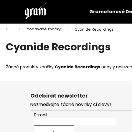
K
Přejít
na
o
Gramofonové De
obsah
Zpět
Zpět
š
do
do
í
Domů
Prodávané značky
Cyanide Recordings
k
obchodu
obchodu
Cyanide Recordings
Žádné produkty značky
Cyanide Recordings
nebyly nalezeny
Z
á
Odebírat newsletter
p
Nezmeškejte žádné novinky či slevy!
a
t
E-mail
í