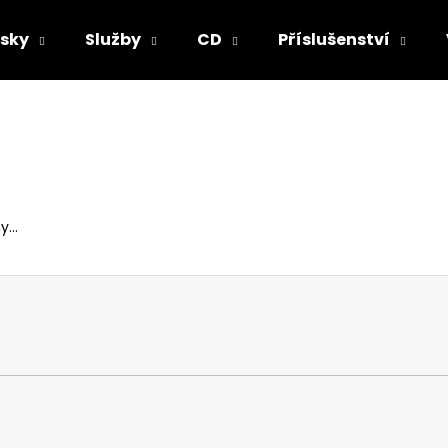
sky
Služby
CD
Příslušenství
Co potřebujete najít?
HLEDAT
...
Doporučujeme