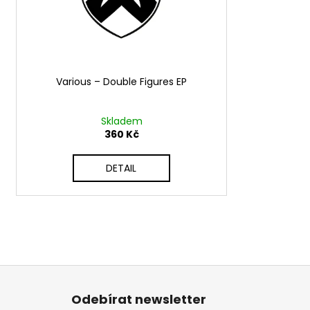
d
r
u
o
k
d
t
u
ů
Various ‎– Double Figures EP
k
t
ů
Skladem
360 Kč
DETAIL
Z
á
Odebírat newsletter
p