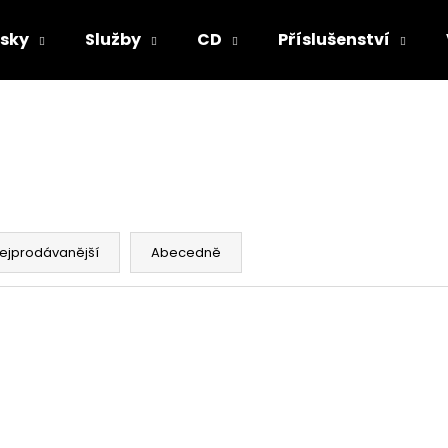
sky
Služby
CD
Příslušenství
Co potřebujete najít?
HLEDAT
ejprodávanější
Abecedně
Doporučujeme