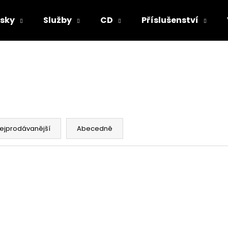
sky
Služby
CD
Příslušenství
Co potřebujete najít?
HLEDAT
ejprodávanější
Abecedně
Doporučujeme