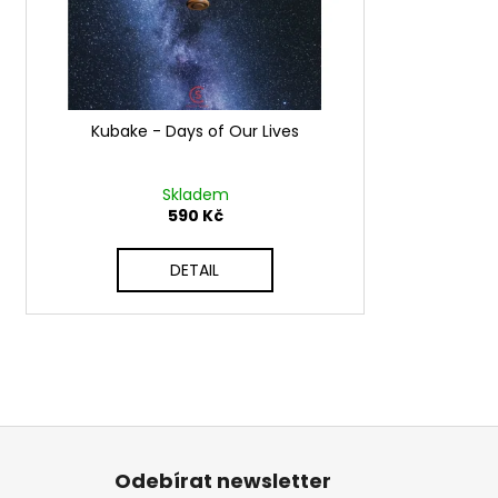
d
r
u
o
k
d
t
u
ů
Kubake - Days of Our Lives
k
t
ů
Skladem
590 Kč
DETAIL
Z
á
Odebírat newsletter
p