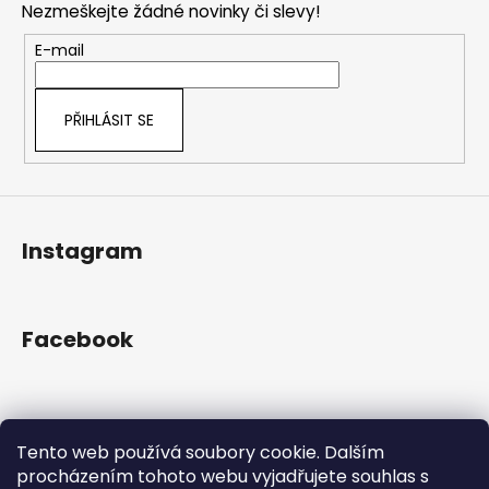
č
a
Nezmeškejte žádné novinky či slevy!
a
u
c
t
j
E-mail
í
e
í
p
m
r
e
PŘIHLÁSIT SE
v
k
y
v
ý
Instagram
p
i
s
u
Facebook
Přijímáme online platby
Tento web používá soubory cookie. Dalším
procházením tohoto webu vyjadřujete souhlas s